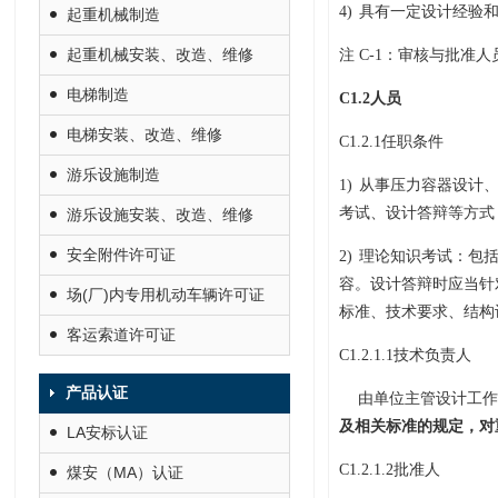
4)
具有一定设计经验
起重机械制造
起重机械安装、改造、维修
注
C-1
：审核与批准人
电梯制造
C1.2
人员
电梯安装、改造、维修
C1.2.1
任职条件
游乐设施制造
1)
从事压力容器设计
考试、设计答辩等方式
游乐设施安装、改造、维修
安全附件许可证
2)
理论知识考试：包
容。设计答辩时应当针
场(厂)内专用机动车辆许可证
标准、技术要求、结构
客运索道许可证
C1.2.1.1
技术负责人
产品认证
由单位主管设计工作
及相关标准的规定，对
LA安标认证
C1.2.1.2
批准人
煤安（MA）认证