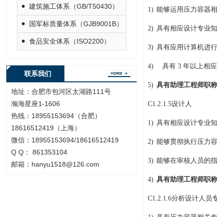
建筑施工体系（GB/T50430）
1)
能够运用压力容器
国军标质量体系（GJB9001B）
2)
具有相应设计专业
食品安全体系（ISO2200）
3)
具有应用计算机进
4)
具有
3
年以上相应
联系我们
5)
具有助理工程师职
地址：合肥市包河区太湖路111号
瀚海星座1-1606
C1.2.1.5
设计人
热线：18955153694（合肥）
1)
具有相应设计专业
18616512419（上海）
微信：18955153694/18616512419
2)
能够贯彻执行压力
Q Q： 861353104
3)
能够在审核人员的
邮箱：hanyu1518@126.com
4)
具有助理工程师职
C1.2.1.6
分析设计人员